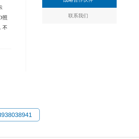
示
联系我们
D照
，不
938038941